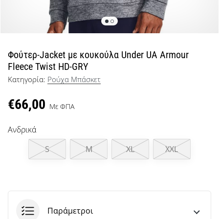
μπάσκετ
Είσαι
λάτρης
του
μπάσκετ
Φούτερ-Jacket με κουκούλα Under UA Armour
όπως
Fleece Twist HD-GRY
εμείς;
Κατηγορία:
Ρούχα Μπάσκετ
Έλα
μαζί
€66,00
μας
Με ΦΠΑ
ως
πρεσβευτής
Ανδρικά
της
μάρκας
S
M
XL
XXL
μας.
Εμφάνιση
όλων των
Παράμετροι