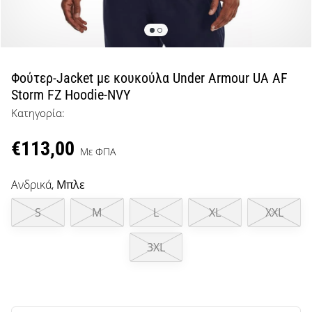
μπάσκετ
Είσαι
λάτρης
του
μπάσκετ
Φούτερ-Jacket με κουκούλα Under Armour UA AF
όπως
Storm FZ Hoodie-NVY
εμείς;
Κατηγορία:
Έλα
μαζί
€113,00
μας
Με ΦΠΑ
ως
πρεσβευτής
Ανδρικά,
Μπλε
της
μάρκας
S
M
L
XL
XXL
μας.
3XL
Εμφάνιση
όλων των