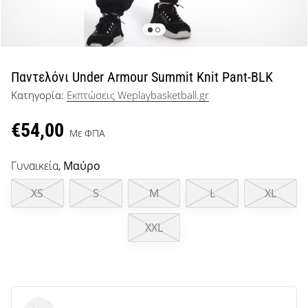
μπάσκετ
Είσαι
λάτρης
του
μπάσκετ
Παντελόνι Under Armour Summit Knit Pant-BLK
όπως
Κατηγορία:
Εκπτώσεις Weplaybasketball.gr
εμείς;
Έλα
€54,00
μαζί
Με ΦΠΑ
μας
ως
Γυναικεία,
Μαύρο
πρεσβευτής
της
XS
S
M
L
XL
μάρκας
μας.
XXL
Εμφάνιση
όλων των