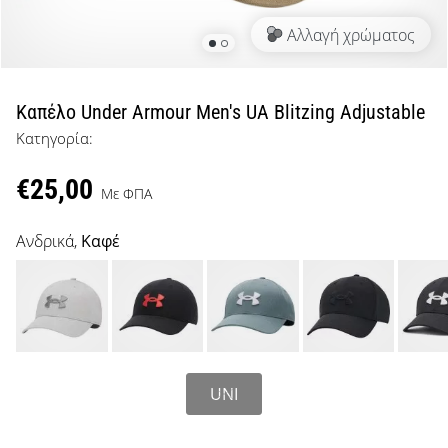
μπάσκετ
Αλλαγή χρώματος
Είσαι
λάτρης
του
μπάσκετ
Καπέλο Under Armour Men's UA Blitzing Adjustable
όπως
Κατηγορία:
εμείς;
Έλα
€25,00
μαζί
Με ΦΠΑ
μας
ως
Ανδρικά,
Καφέ
πρεσβευτής
της
μάρκας
μας.
UNI
Εμφάνιση
όλων των