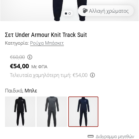
μπάσκετ
Αλλαγή χρώματος
Είσαι
λάτρης
του
μπάσκετ
Σετ Under Armour Knit Track Suit
όπως
Κατηγορία:
Ρούχα Μπάσκετ
εμείς;
Έλα
€60,00
μαζί
€54,00
μας
Με ΦΠΑ
ως
Τελευταία χαμηλότερη τιμή:
€54,00
πρεσβευτής
της
Παιδικά,
Μπλε
μάρκας
μας.
Εμφάνιση
όλων των
Διάγραμμα μεγεθών