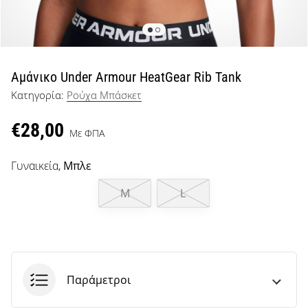
μπάσκετ
Είσαι
λάτρης
του
μπάσκετ
Αμάνικο Under Armour HeatGear Rib Tank
όπως
Κατηγορία:
Ρούχα Μπάσκετ
εμείς;
Έλα
€28,00
μαζί
Με ΦΠΑ
μας
ως
Γυναικεία,
Μπλε
πρεσβευτής
της
M
L
μάρκας
μας.
Εμφάνιση
Παράμετροι
όλων των