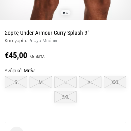
μπάσκετ
Είσαι
λάτρης
του
μπάσκετ
Σορτς Under Armour Curry Splash 9''
όπως
Κατηγορία:
Ρούχα Μπάσκετ
εμείς;
Έλα
€45,00
μαζί
Με ΦΠΑ
μας
ως
Ανδρικά,
Μπλε
πρεσβευτής
της
S
M
L
XL
XXL
μάρκας
μας.
3XL
Εμφάνιση
όλων των