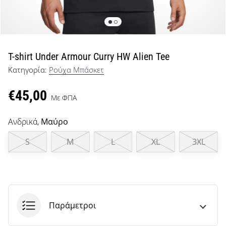
μπάσκετ
Είσαι
λάτρης
του
μπάσκετ
T-shirt Under Armour Curry HW Alien Tee
όπως
Κατηγορία:
Ρούχα Μπάσκετ
εμείς;
Έλα
€45,00
μαζί
Με ΦΠΑ
μας
ως
Ανδρικά,
Μαύρο
πρεσβευτής
της
S
M
L
XL
3XL
μάρκας
μας.
Εμφάνιση
Παράμετροι
όλων των