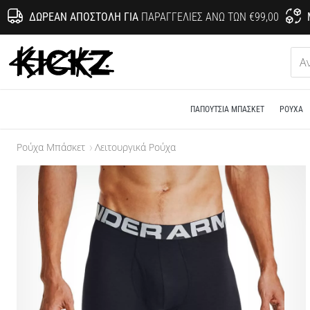
ΔΩΡΕΆΝ ΑΠΟΣΤΟΛΉ ΓΙΑ
ΠΑΡΑΓΓΕΛΊΕΣ ΆΝΩ ΤΩΝ €99,00
KICKZ.gr
ΠΑΠΟΎΤΣΙΑ ΜΠΆΣΚΕΤ
ΡΟΎΧΑ
Ρούχα Μπάσκετ
Λειτουργικά Ρούχα