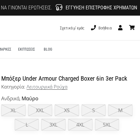
 ΝΑ ΓΊΝΟΝΤΑΙ ΕΡΩΤΉΣΕΙΣ.
ΕΓΓΎΗΣΗ ΕΠΙΣΤΡΟΦΉΣ ΧΡΗΜΆΤΩΝ
Σχετικά μ' εμάς
Βοήθεια
Χρήστης
καλάθι
ΜΑΡΚΕΣ
ΕΚΠΤΩΣΕΙΣ
BLOG
Μπόξερ Under Armour Charged Boxer 6in 3er Pack
Κατηγορία:
Λειτουργικά Ρούχα
Ανδρικά,
Μαύρο
XL
XXL
XS
S
M
L
3XL
4XL
5XL