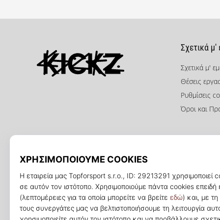
Σχετικά μ'
Σχετικά μ' ε
Θέσεις εργα
KICKZ.gr
Ρυθμίσεις co
Όροι και Πρ