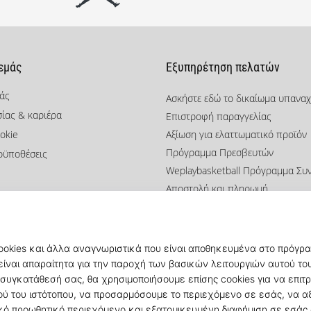
 εμάς
Εξυπηρέτηση πελατών
μάς
Ασκήστε εδώ το δικαίωμα υπανα
σίας & καριέρα
Επιστροφή παραγγελίας
okie
Αξίωση για ελαττωματικό προϊόν
Πρόγραμμα Πρεσβευτών
οϋποθέσεις
Weplaybasketball Πρόγραμμα Συ
Αποστολή και πληρωμή
Βρείτε το σωστό μέγεθος
Επικοινωνία
Συχνές ερωτήσεις
Πολιτική απορρήτου