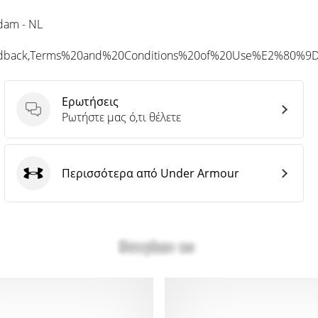
rdam - NL
eedback,Terms%20and%20Conditions%20of%20Use%E2%80%9
Ερωτήσεις
Ερωτήσεις
Ρωτήστε μας ό,τι θέλετε
Περισσότερα από Under Armour
Under Armour