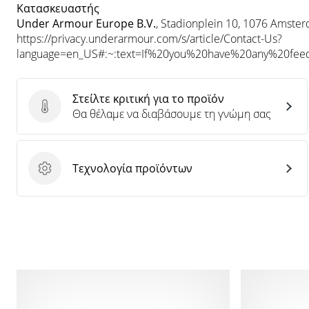
Κατασκευαστής
Under Armour Europe B.V.
, Stadionplein 10, 1076 Amste
https://privacy.underarmour.com/s/article/Contact-Us?
language=en_US#:~:text=If%20you%20have%20any%20f
Στείλτε κριτική για το προϊόν
Στείλτε κριτική για το προϊόν
Θα θέλαμε να διαβάσουμε τη γνώμη σας
Τεχνολογία προϊόντων
Τεχνολογία προϊόντων