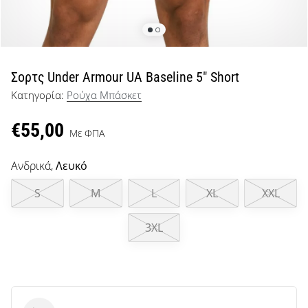
μπάσκετ
Είσαι
λάτρης
του
μπάσκετ
Σορτς Under Armour UA Baseline 5" Short
όπως
Κατηγορία:
Ρούχα Μπάσκετ
εμείς;
Έλα
€55,00
μαζί
Με ΦΠΑ
μας
ως
Ανδρικά,
Λευκό
πρεσβευτής
της
S
M
L
XL
XXL
μάρκας
μας.
3XL
Εμφάνιση
όλων των