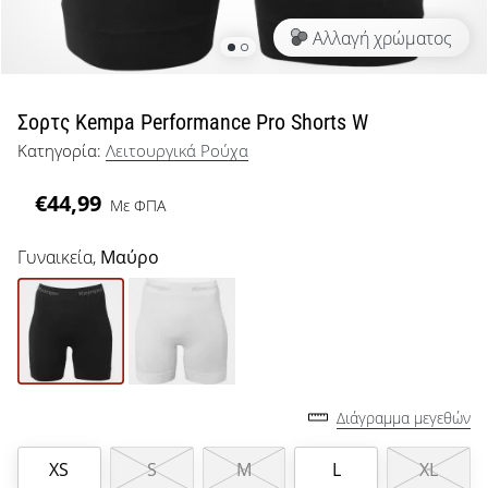
μπάσκετ
Αλλαγή χρώματος
Είσαι
λάτρης
του
μπάσκετ
Σορτς Kempa Performance Pro Shorts W
όπως
Κατηγορία:
Λειτουργικά Ρούχα
εμείς;
Έλα
€44,99
Με ΦΠΑ
μαζί
μας
ως
Γυναικεία,
Μαύρο
πρεσβευτής
της
μάρκας
μας.
Διάγραμμα μεγεθών
Εμφάνιση
όλων των
XS
S
M
L
XL