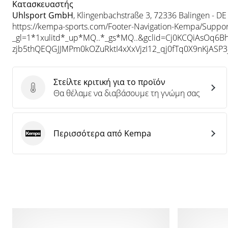
Κατασκευαστής
Uhlsport GmbH
, Klingenbachstraße 3, 72336 Balingen - DE
https://kempa-sports.com/Footer-Navigation-Kempa/Suppor
_gl=1*1xulitd*_up*MQ..*_gs*MQ..&gclid=Cj0KCQiAsOq6
zjb5thQEQGJJMPm0kOZuRktI4xXxVjzI12_qj0fTq0X9nKjASP
Στείλτε κριτική για το προϊόν
Στείλτε κριτική για το προϊόν
Θα θέλαμε να διαβάσουμε τη γνώμη σας
Περισσότερα από Kempa
Kempa