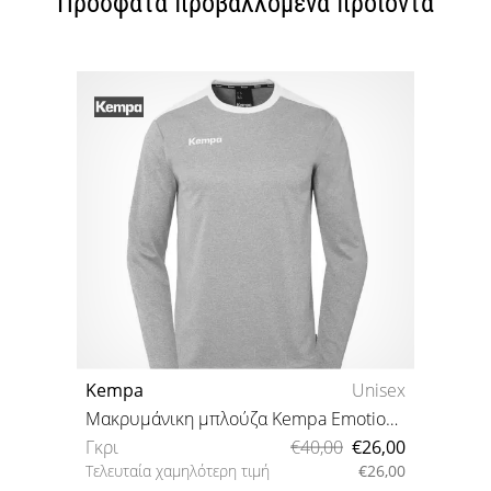
Πρόσφατα προβαλλόμενα προϊόντα
Kempa
Unisex
Μακρυμάνικη μπλούζα Kempa Emotion 27 Langarmshirt
Γκρι
€40,00
€26,00
Τελευταία χαμηλότερη τιμή
€26,00