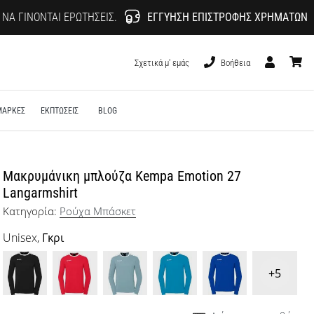
 ΝΑ ΓΊΝΟΝΤΑΙ ΕΡΩΤΉΣΕΙΣ.
ΕΓΓΎΗΣΗ ΕΠΙΣΤΡΟΦΉΣ ΧΡΗΜΆΤΩΝ
Σχετικά μ' εμάς
Βοήθεια
Χρήστης
καλάθι
ΜΑΡΚΕΣ
ΕΚΠΤΩΣΕΙΣ
BLOG
Μακρυμάνικη μπλούζα Kempa Emotion 27
Langarmshirt
Κατηγορία:
Ρούχα Μπάσκετ
Unisex,
Γκρι
+5