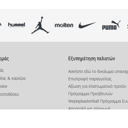
XL XXL XS
 εμάς
Εξυπηρέτηση πελατών
μάς
Ασκήστε εδώ το δικαίωμα υπανα
σίας & καριέρα
Επιστροφή παραγγελίας
okie
Αξίωση για ελαττωματικό προϊόν
Πρόγραμμα Πρεσβευτών
οϋποθέσεις
Weplaybasketball Πρόγραμμα Συ
Αποστολή και πληρωμή
Βρείτε το σωστό μέγεθος
Επικοινωνία