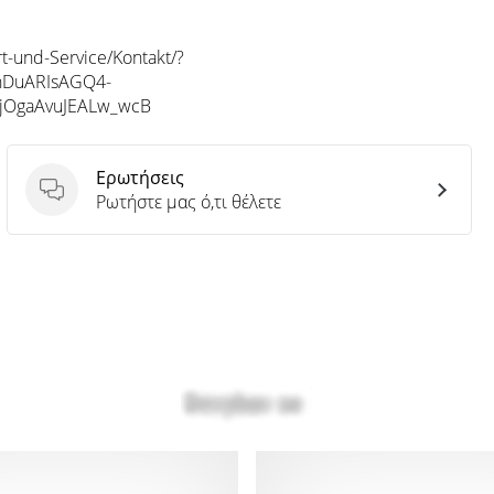
t-und-Service/Kontakt/?
BhDuARIsAGQ4-
3jOgaAvuJEALw_wcB
Ερωτήσεις
Ερωτήσεις
Ρωτήστε μας ό,τι θέλετε