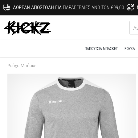
ΔΩΡΕΆΝ ΑΠΟΣΤΟΛΉ ΓΙΑ
ΠΑΡΑΓΓΕΛΊΕΣ ΆΝΩ ΤΩΝ €99,00
KICKZ.gr
ΠΑΠΟΎΤΣΙΑ ΜΠΆΣΚΕΤ
ΡΟΎΧΑ
Ρούχα Μπάσκετ