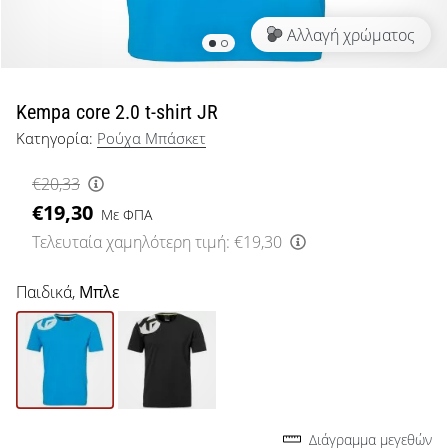
μπάσκετ
Αλλαγή χρώματος
Είσαι
λάτρης
του
μπάσκετ
Kempa core 2.0 t-shirt JR
όπως
Κατηγορία:
Ρούχα Μπάσκετ
εμείς;
Έλα
€20,33
μαζί
€19,30
μας
Με ΦΠΑ
ως
Τελευταία χαμηλότερη τιμή:
€19,30
πρεσβευτής
της
Παιδικά,
Μπλε
μάρκας
μας.
Εμφάνιση
όλων των
Διάγραμμα μεγεθών