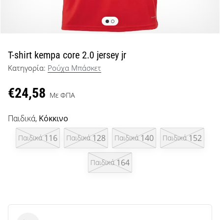
μπάσκετ
Είσαι
λάτρης
του
μπάσκετ
T-shirt kempa core 2.0 jersey jr
όπως
Κατηγορία:
Ρούχα Μπάσκετ
εμείς;
Έλα
€24,58
μαζί
Με ΦΠΑ
μας
ως
Παιδικά,
Κόκκινο
πρεσβευτής
της
116
128
140
152
Παιδικά
Παιδικά
Παιδικά
Παιδικά
μάρκας
μας.
164
Παιδικά
Εμφάνιση
όλων των