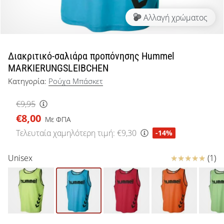
μπάσκετ
Αλλαγή χρώματος
Είσαι
λάτρης
του
μπάσκετ
Διακριτικό-σαλιάρα προπόνησης Hummel
όπως
MARKIERUNGSLEIBCHEN
εμείς;
Κατηγορία:
Ρούχα Μπάσκετ
Έλα
μαζί
€9,95
μας
€8,00
ως
Με ΦΠΑ
πρεσβευτής
Τελευταία χαμηλότερη τιμή:
€9,30
-14%
της
μάρκας
Κριτικές
Unisex
(1)
μας.
Εμφάνιση
όλων των