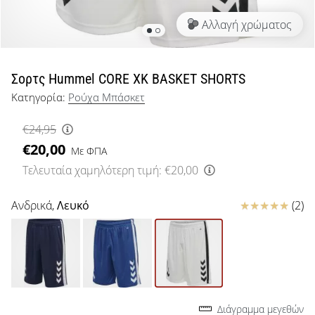
μπάσκετ
Αλλαγή χρώματος
Είσαι
λάτρης
του
μπάσκετ
Σορτς Hummel CORE XK BASKET SHORTS
όπως
Κατηγορία:
Ρούχα Μπάσκετ
εμείς;
Έλα
€24,95
μαζί
€20,00
μας
Με ΦΠΑ
ως
Τελευταία χαμηλότερη τιμή:
€20,00
πρεσβευτής
της
Κριτικές
Ανδρικά,
Λευκό
(2)
μάρκας
μας.
Εμφάνιση
όλων των
Διάγραμμα μεγεθών