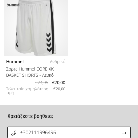
Hummel
Ανδρικά
Σορτς Hummel CORE XK
BASKET SHORTS
- Λευκό
€24,95
€20,00
Τελευταία χαμηλότερη
€20,00
τιμή
Χρειάζεστε βοήθεια;
+302111996496