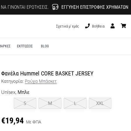
 ΝΑ ΓΊΝΟΝΤΑΙ ΕΡΩΤΉΣΕΙΣ.
ΕΓΓΎΗΣΗ ΕΠΙΣΤΡΟΦΉΣ ΧΡΗΜΆΤΩΝ
Σχετικά μ' εμάς
Βοήθεια
Χρήστης
καλάθι
ΜΑΡΚΕΣ
ΕΚΠΤΩΣΕΙΣ
BLOG
Φανέλα Hummel CORE BASKET JERSEY
Κατηγορία:
Ρούχα Μπάσκετ
Unisex,
Μπλε
S
M
L
XXL
€19,94
Με ΦΠΑ