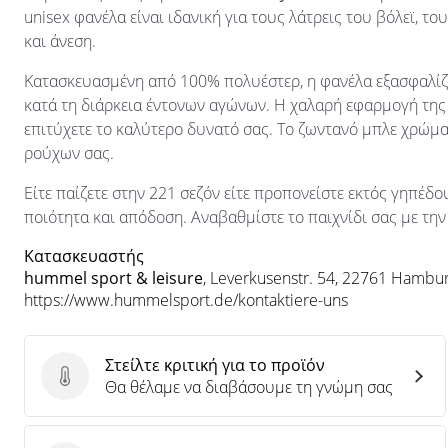
unisex φανέλα είναι ιδανική για τους λάτρεις του βόλεϊ, 
και άνεση.
Κατασκευασμένη από 100% πολυέστερ, η φανέλα εξασφαλίζ
κατά τη διάρκεια έντονων αγώνων. Η χαλαρή εφαρμογή της 
επιτύχετε το καλύτερο δυνατό σας. Το ζωντανό μπλε χρώμα
ρούχων σας.
Είτε παίζετε στην 221 σεζόν είτε προπονείστε εκτός γηπέδο
ποιότητα και απόδοση. Αναβαθμίστε το παιχνίδι σας με τη
Κατασκευαστής
hummel sport & leisure
, Leverkusenstr. 54, 22761 Hambur
https://www.hummelsport.de/kontaktiere-uns
Στείλτε κριτική για το προϊόν
Στείλτε κριτική για το προϊόν
Θα θέλαμε να διαβάσουμε τη γνώμη σας