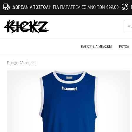
ΔΩΡΕΆΝ ΑΠΟΣΤΟΛΉ ΓΙΑ
ΠΑΡΑΓΓΕΛΊΕΣ ΆΝΩ ΤΩΝ €99,00
KICKZ.gr
ΠΑΠΟΎΤΣΙΑ ΜΠΆΣΚΕΤ
ΡΟΎΧΑ
Ρούχα Μπάσκετ