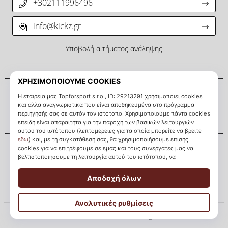
+302111996496
info@kickz.gr
Υποβολή αιτήματος ανάληψης
Σχετικά μ' εμάς
Εξυπηρέτηση πελατών
KICKZ.gr
© 2010 – 2026
KICKZ.gr