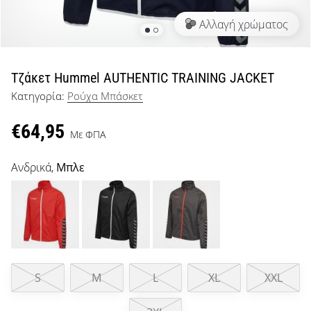
μπάσκετ
Αλλαγή χρώματος
Είσαι
λάτρης
του
μπάσκετ
Τζάκετ Hummel AUTHENTIC TRAINING JACKET
όπως
Κατηγορία:
Ρούχα Μπάσκετ
εμείς;
Έλα
€64,95
μαζί
Με ΦΠΑ
μας
ως
Ανδρικά,
Μπλε
πρεσβευτής
της
μάρκας
μας.
S
M
L
XL
XXL
Εμφάνιση
όλων των