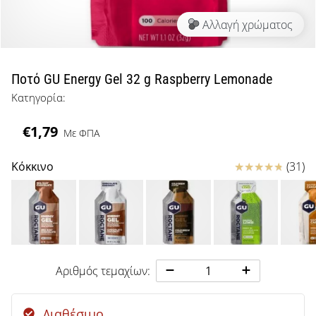
μπάσκετ
Αλλαγή χρώματος
Είσαι
λάτρης
του
μπάσκετ
Ποτό GU Energy Gel 32 g Raspberry Lemonade
όπως
Κατηγορία:
εμείς;
Έλα
€1,79
Με ΦΠΑ
μαζί
μας
ως
Κριτικές
Κόκκινο
(31)
πρεσβευτής
της
μάρκας
μας.
Αριθμός τεμαχίων:
Εμφάνιση
όλων των
Διαθέσιμο