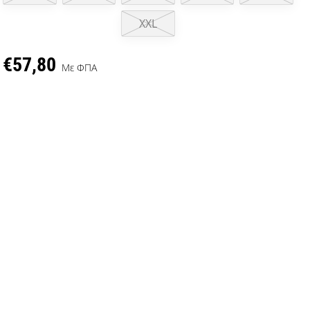
XXL
€57,80
Με ΦΠΑ