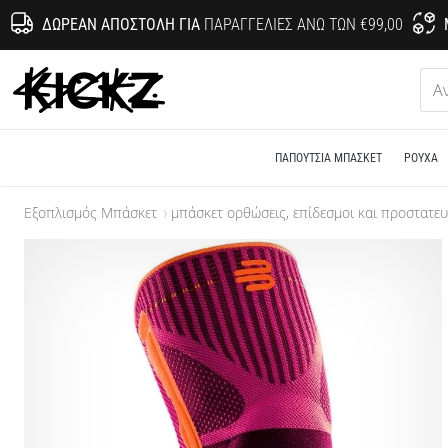
ΔΩΡΕΆΝ ΑΠΟΣΤΟΛΉ ΓΙΑ
ΠΑΡΑΓΓΕΛΊΕΣ ΆΝΩ ΤΩΝ €99,00
KICKZ.gr
ΠΑΠΟΎΤΣΙΑ ΜΠΆΣΚΕΤ
ΡΟΎΧΑ
Εξοπλισμός Μπάσκετ
μπάσκετ oρθώσεις, επίδεσμοι και προστατευ