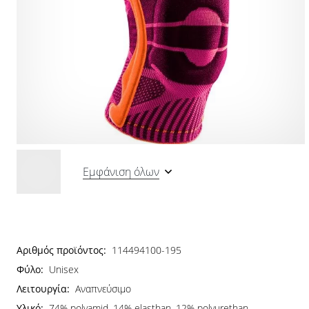
Εμφάνιση όλων
Αριθμός προϊόντος:
114494100-195
Φύλο:
Unisex
Λειτουργία:
Αναπνεύσιμο
Υλικό:
74% polyamid, 14% elasthan, 12% polyurethan