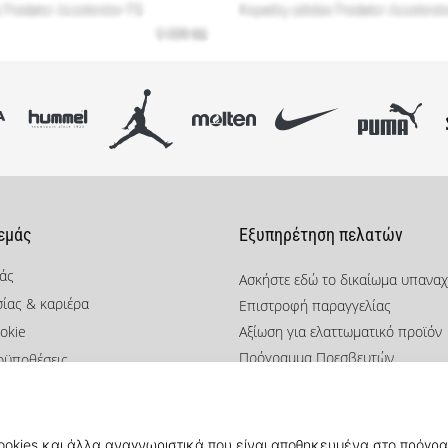
 εμάς
Εξυπηρέτηση πελατών
μάς
Ασκήστε εδώ το δικαίωμα υπανα
σίας & καριέρα
Επιστροφή παραγγελίας
okie
Αξίωση για ελαττωματικό προϊόν
Πρόγραμμα Πρεσβευτών
οϋποθέσεις
Weplaybasketball Πρόγραμμα Συ
Αποστολή και πληρωμή
Βρείτε το σωστό μέγεθος