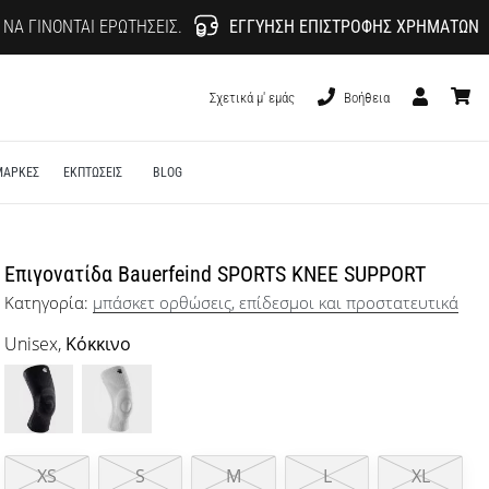
 ΝΑ ΓΊΝΟΝΤΑΙ ΕΡΩΤΉΣΕΙΣ.
ΕΓΓΎΗΣΗ ΕΠΙΣΤΡΟΦΉΣ ΧΡΗΜΆΤΩΝ
Σχετικά μ' εμάς
Βοήθεια
Χρήστης
καλάθι
ΜΑΡΚΕΣ
ΕΚΠΤΩΣΕΙΣ
BLOG
Επιγονατίδα Bauerfeind SPORTS KNEE SUPPORT
Κατηγορία:
μπάσκετ oρθώσεις, επίδεσμοι και προστατευτικά
Unisex,
Κόκκινο
XS
S
M
L
XL